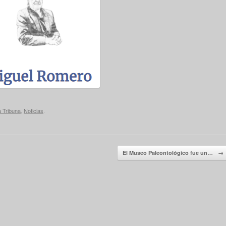
a Tribuna
,
Noticias
.
El Museo Paleontológico fue un…
→