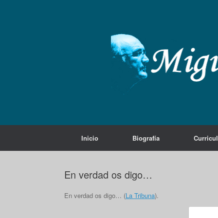
Saltar
al
contenido
Inicio
Biografía
Curricu
En verdad os digo…
En verdad os digo… (
La Tribuna
).