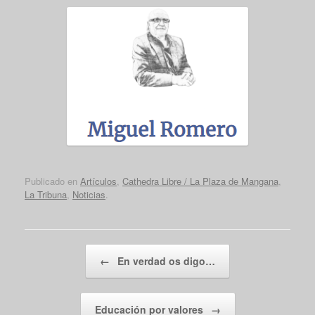
Publicado en
Artículos
,
Cathedra Libre / La Plaza de Mangana
,
La Tribuna
,
Noticias
.
Navegador de artículos
←
En verdad os digo…
Educación por valores
→