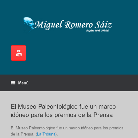
Saltar
al
contenido
Menú
El Museo Paleontológico fue un marco
idóneo para los premios de la Prensa
El Museo Paleontológico fue un marco idóneo para los premios
de la Prensa. (
La Tribuna
).