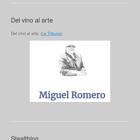
Del vino al arte
Del vino al arte. (
La Tribuna
).
Stealthing