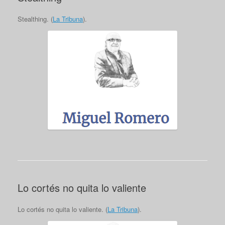
Stealthing. (
La Tribuna
).
Lo cortés no quita lo valiente
Lo cortés no quita lo valiente. (
La Tribuna
).