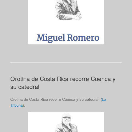
Orotina de Costa Rica recorre Cuenca y
su catedral
Orotina de Costa Rica recorre Cuenca y su catedral. (
La
Tribuna
).