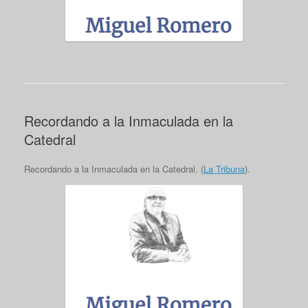
Recordando a la Inmaculada en la
Catedral
Recordando a la Inmaculada en la Catedral. (
La Tribuna
).