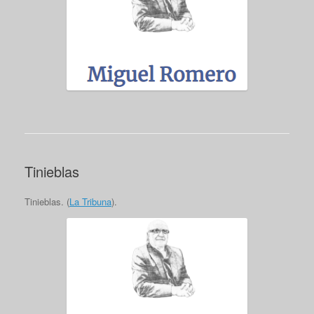
Tinieblas
Tinieblas. (
La Tribuna
).