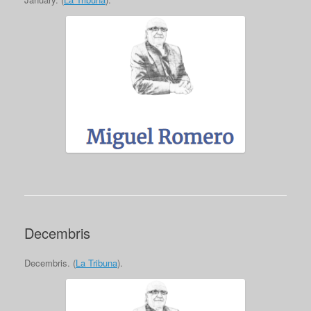
Decembris
Decembris. (
La Tribuna
).