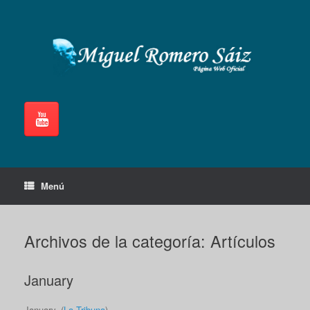
Saltar
al
contenido
Menú
Archivos de la categoría:
Artículos
January
January. (
La Tribuna
).