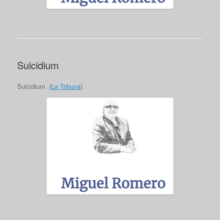
Suicidium
Suicidium. (
La Tribuna
).