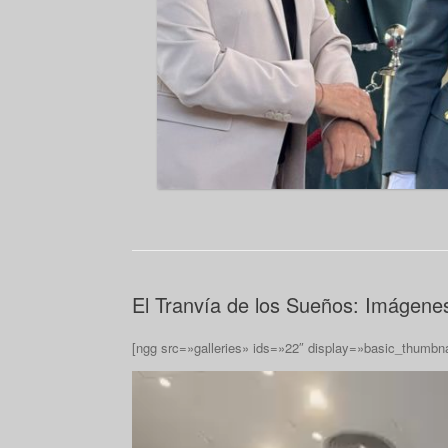
El Tranvía de los Sueños: Imágenes
[ngg src=»galleries» ids=»22″ display=»basic_thumbn
Reproductor
de
vídeo