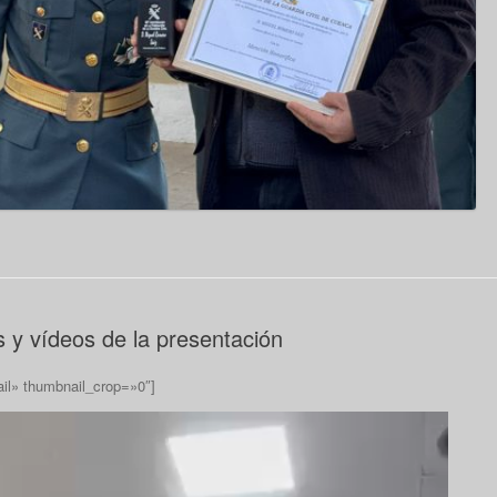
 y vídeos de la presentación
ail» thumbnail_crop=»0″]