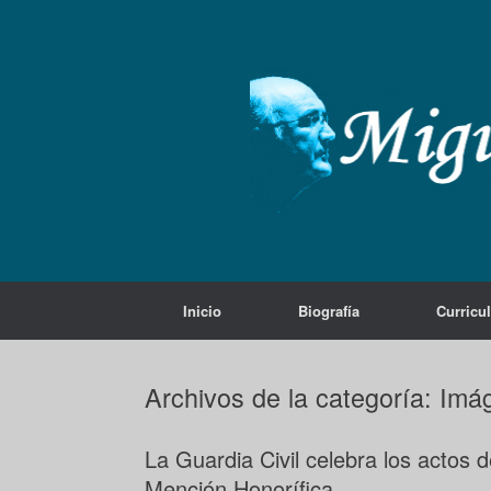
Saltar
al
contenido
Inicio
Biografía
Curricu
Archivos de la categoría:
Imá
La Guardia Civil celebra los actos 
Mención Honorífica.