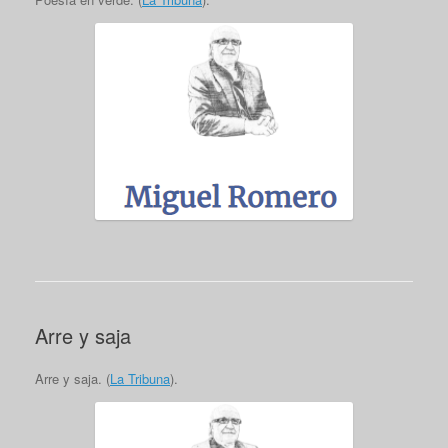
Arre y saja
Arre y saja. (
La Tribuna
).