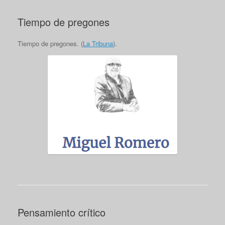
Tiempo de pregones
Tiempo de pregones. (
La Tribuna
).
Pensamiento crítico