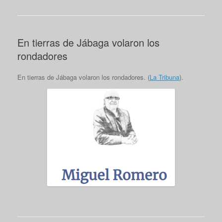
En tierras de Jábaga volaron los
rondadores
En tierras de Jábaga volaron los rondadores. (
La Tribuna
).