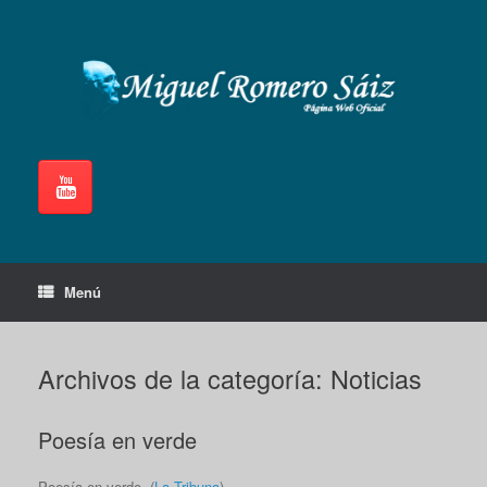
Saltar
al
contenido
Menú
Archivos de la categoría:
Noticias
Poesía en verde
Poesía en verde. (
La Tribuna
).