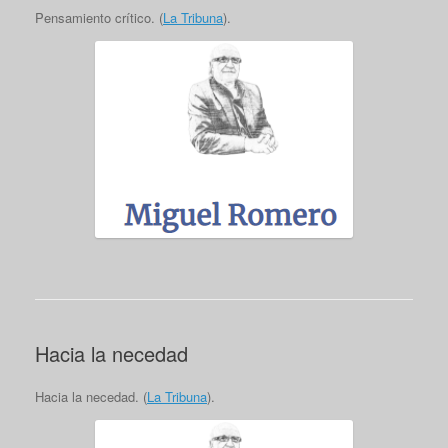
Pensamiento crítico. (
La Tribuna
).
Hacia la necedad
Hacia la necedad. (
La Tribuna
).