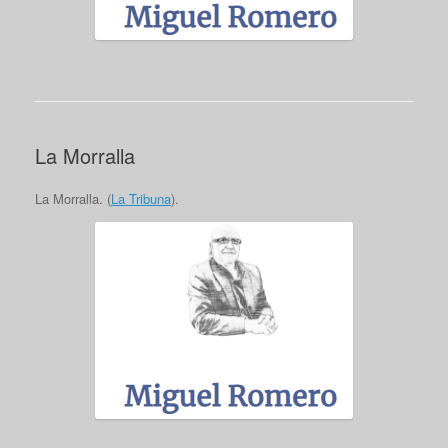
La Morralla
La Morralla. (
La Tribuna
).