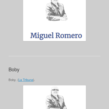
Boby
Boby. (
La Tribuna
).