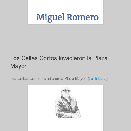
Los Celtas Cortos invadieron la Plaza
Mayor
Los Celtas Cortos invadieron la Plaza Mayor. (
La Tribuna
).