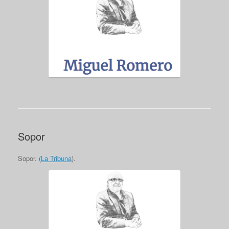
Sopor
Sopor. (
La Tribuna
).