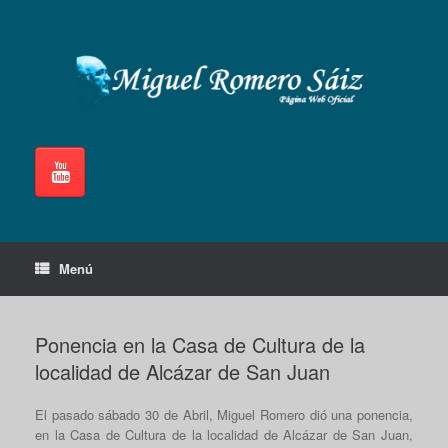
Saltar
al
contenido
Menú
Ponencia en la Casa de Cultura de la
localidad de Alcázar de San Juan
El pasado sábado 30 de Abril, Miguel Romero dió una ponencia,
en la Casa de Cultura de la localidad de Alcázar de San Juan,