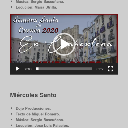
Música: Sergio Bascuñana.
Locución: María Utrilla.
Reproductor
de
vídeo
00:00
01:58
Miércoles Santo
Dojo Producciones.
Texto de Miguel Romero.
Música: Sergio Bascuñana.
Locución: José Luis Palacios.