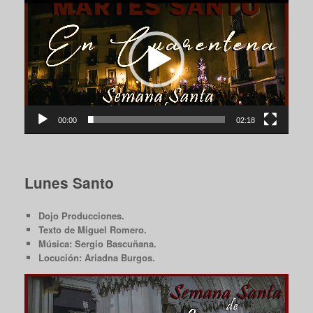
de
vídeo
00:00
02:18
Lunes Santo
Dojo Producciones.
Texto de Miguel Romero.
Música: Sergio Bascuñana.
Locución: Ariadna Burgos.
Reproductor
de
vídeo