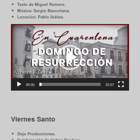
Texto de Miguel Romero.
Música: Sergio Bascuñana.
Locución: Pablo Ibáñez.
Reproductor
de
vídeo
00:00
02:07
Viernes Santo
Dojo Producciones.
Colaboración de Cofrex Produce.