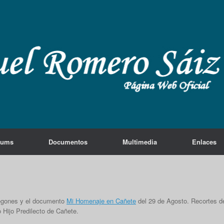
lums
Documentos
Multimedia
Enlaces
egones y el documento
Mi Homenaje en Cañete
del 29 de Agosto. Recortes d
 Hijo Predilecto de Cañete.