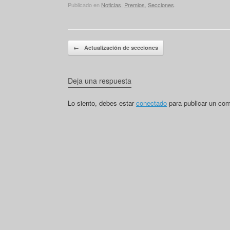
Publicado en
Noticias
,
Premios
,
Secciones
.
Navegador de artículos
←
Actualización de secciones
Deja una respuesta
Lo siento, debes estar
conectado
para publicar un com