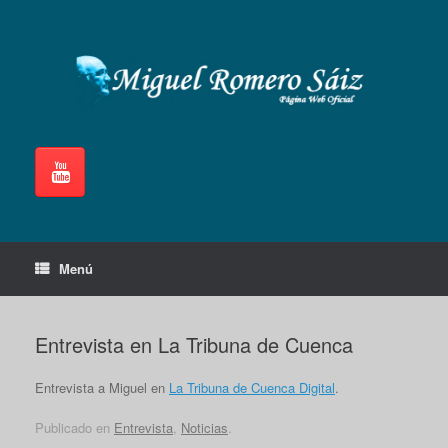
Saltar
al
contenido
Menú
Entrevista en La Tribuna de Cuenca
Entrevista a Miguel en
La Tribuna de Cuenca Digital
.
Publicado en
Entrevista
,
Noticias
.