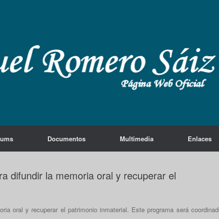
lums
Documentos
Multimedia
Enlaces
 difundir la memoria oral y recuperar el
ria oral y recuperar el patrimonio inmaterial. Este programa será coordinad