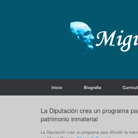
Saltar
al
contenido
Inicio
Biografía
Curricu
La Diputación crea un programa para
patrimonio inmaterial
La Diputación crea un programa para difundir la memo