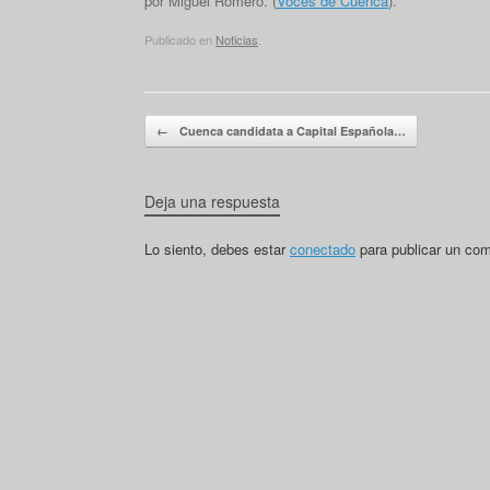
por Miguel Romero. (
Voces de Cuenca
).
Publicado en
Noticias
.
Navegador de artículos
←
Cuenca candidata a Capital Española…
Deja una respuesta
Lo siento, debes estar
conectado
para publicar un com