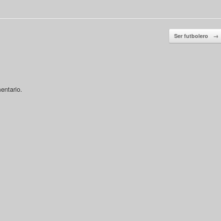
Ser futbolero
→
entario.