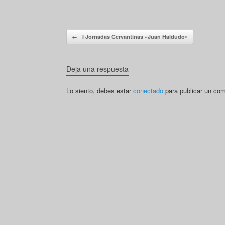
Navegador de artículos
←
I Jornadas Cervantinas «Juan Haldudo»
Deja una respuesta
Lo siento, debes estar
conectado
para publicar un com