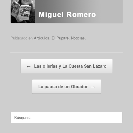
Publicado en
Artículos
,
El Pupitre
,
Noticias
.
Navegador de artículos
←
Las ollerías y La Cuesta San Lázaro
La pausa de un Obrador
→
Buscar: