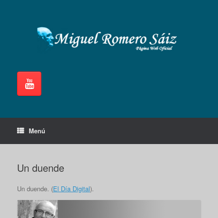
Saltar
al
contenido
Menú
Un duende
Un duende. (
El Día Digital
).