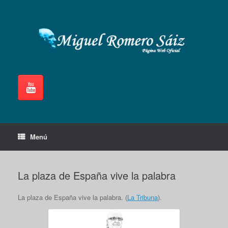
Saltar
al
contenido
Menú
La plaza de España vive la palabra
La plaza de España vive la palabra. (
La Tribuna
).