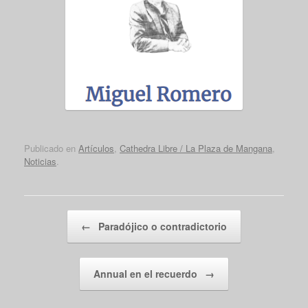
Publicado en
Artículos
,
Cathedra Libre / La Plaza de Mangana
,
Noticias
.
Navegador de artículos
←
Paradójico o contradictorio
Annual en el recuerdo
→