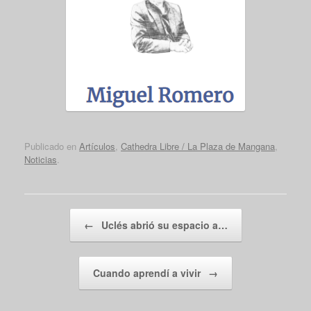
Publicado en
Artículos
,
Cathedra Libre / La Plaza de Mangana
,
Noticias
.
Navegador de artículos
←
Uclés abrió su espacio a…
Cuando aprendí a vivir
→