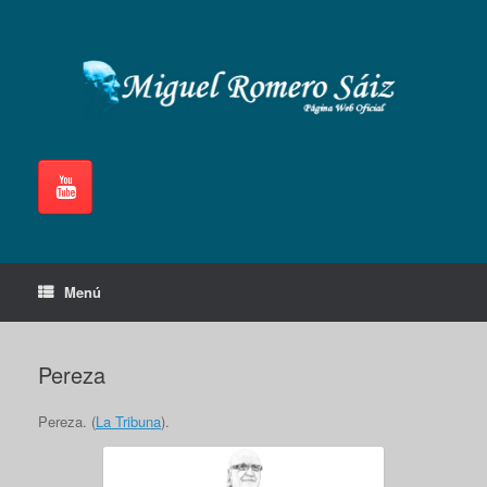
Saltar
al
contenido
Menú
Pereza
Pereza. (
La Tribuna
).