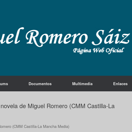
lums
Documentos
Multimedia
Enlaces
a novela de Miguel Romero (CMM Castilla-La
 Romero (CMM Castilla-La Mancha Media)