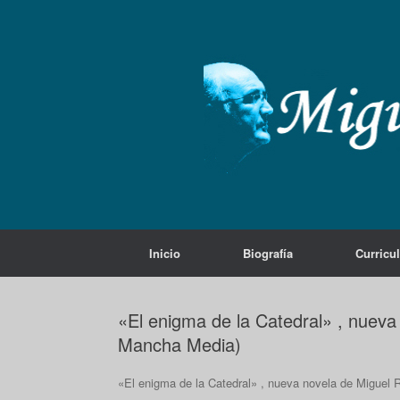
Saltar
al
contenido
Inicio
Biografía
Curricu
«El enigma de la Catedral» , nuev
Mancha Media)
«El enigma de la Catedral» , nueva novela de Miguel