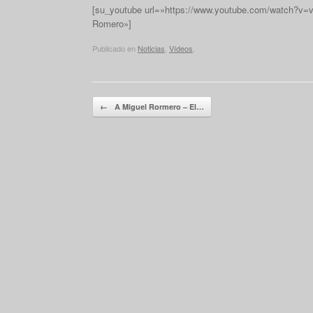
[su_youtube url=»https://www.youtube.com/watch?v=v9
Romero»]
Publicado en
Noticias
,
Vídeos
.
Navegador de artículos
←
A Miguel Rormero – El…