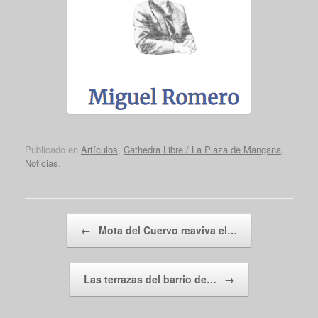
Publicado en
Artículos
,
Cathedra Libre / La Plaza de Mangana
,
Noticias
.
Navegador de artículos
←
Mota del Cuervo reaviva el…
Las terrazas del barrio de…
→