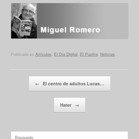
Publicado en
Artículos
,
El Día Digital
,
El Pupitre
,
Noticias
.
Navegador de artículos
←
El centro de adultos Lucas…
Hater
→
Buscar: