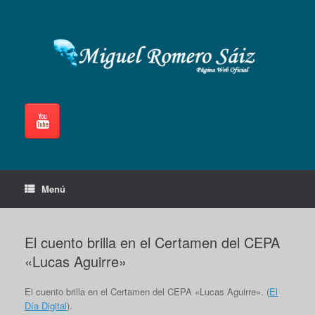
Saltar
al
contenido
Menú
El cuento brilla en el Certamen del CEPA
«Lucas Aguirre»
El cuento brilla en el Certamen del CEPA «Lucas Aguirre». (
El
Día Digital
).