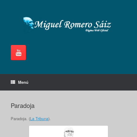
Saltar
al
contenido
Menú
Paradoja
Paradoja. (
La Tribuna
).