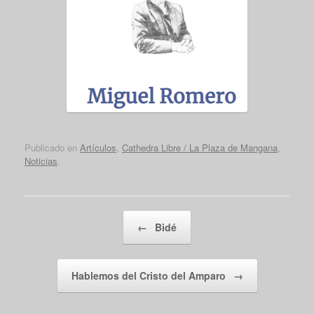
Publicado en
Artículos
,
Cathedra Libre / La Plaza de Mangana
,
Noticias
.
Navegador de artículos
←
Bidé
Hablemos del Cristo del Amparo
→