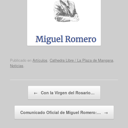
Publicado en
Artículos
,
Cathedra Libre / La Plaza de Mangana
,
Noticias
.
Navegador de artículos
←
Con la Virgen del Rosario…
Comunicado Oficial de Miguel Romero:…
→