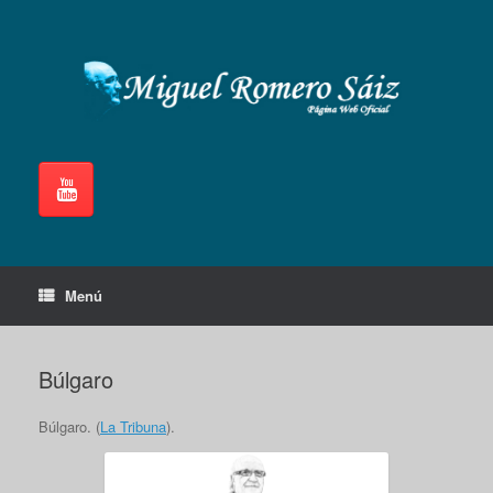
Saltar
al
contenido
Menú
Búlgaro
Búlgaro. (
La Tribuna
).