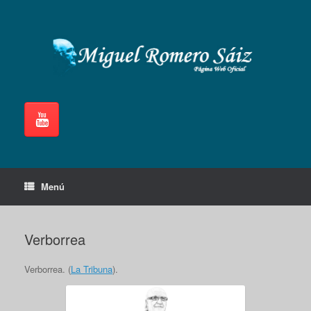
Saltar
al
contenido
Menú
Verborrea
Verborrea. (
La Tribuna
).