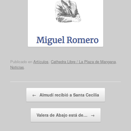
Publicado en
Artículos
,
Cathedra Libre / La Plaza de Mangana
,
Noticias
.
Navegador de artículos
←
Almudí recibió a Santa Cecilia
Valera de Abajo está de…
→