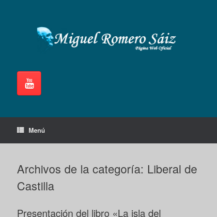
Saltar
al
contenido
Menú
Archivos de la categoría:
Liberal de
Castilla
Presentación del libro «La isla del