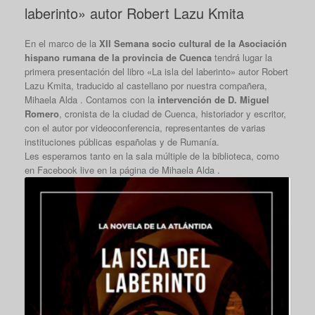
laberinto» autor Robert Lazu Kmita
En el marco de la
XII Semana socio cultural de la Asociación
hispano rumana de la provincia de Cuenca
tendrá lugar la
primera presentación del libro «La isla del laberinto» autor Robert
Lazu Kmita, traducido al castellano por nuestra compañera,
Mihaela Alda . Contamos con la
intervención de D. Miguel
Romero
, cronista de la ciudad de Cuenca, historiador y escritor,
con el autor por videoconferencia, representantes de varias
instituciones públicas españolas y de Rumanía.
Les esperamos tanto en la sala múltiple de la biblioteca, como
en Facebook live en la página de Mihaela Alda .