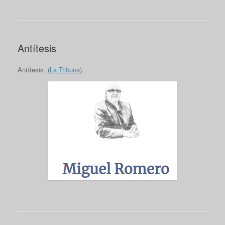
Antítesis
Antítesis. (
La Tribuna
).