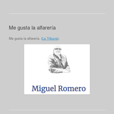
Me gusta la alfarería
Me gusta la alfarería. (
La Tribuna
).