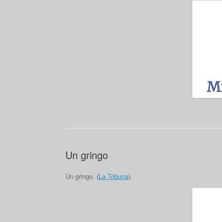
Un gringo
Un gringo. (
La Tribuna
).