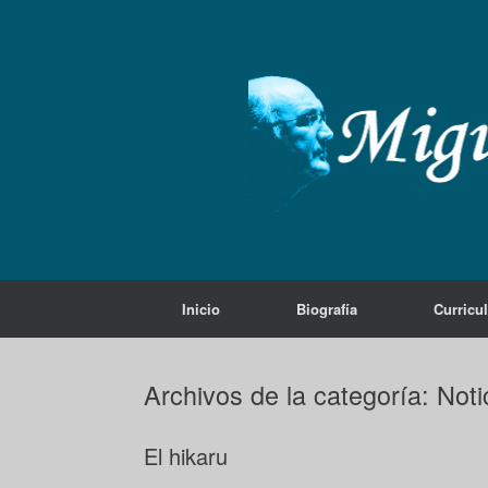
Saltar
al
contenido
Inicio
Biografía
Curricu
Archivos de la categoría:
Noti
El hikaru