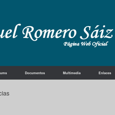
lums
Documentos
Multimedia
Enlaces
cias