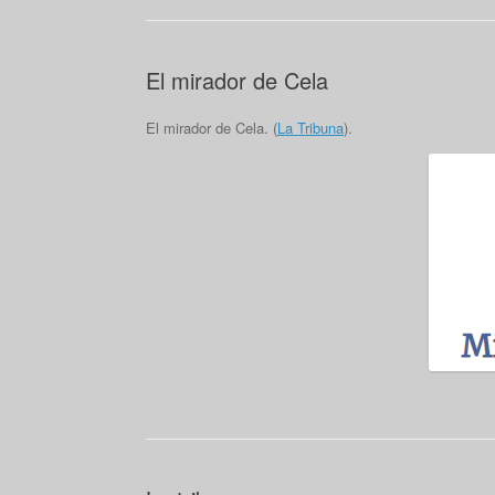
El mirador de Cela
El mirador de Cela. (
La Tribuna
).