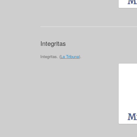
Integritas
Integritas. (
La Tribuna
).