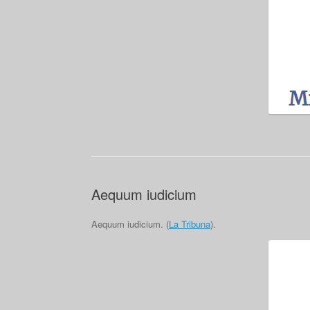
Aequum iudicium
Aequum iudicium. (
La Tribuna
).