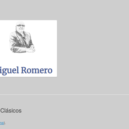
 Clásicos
una
).