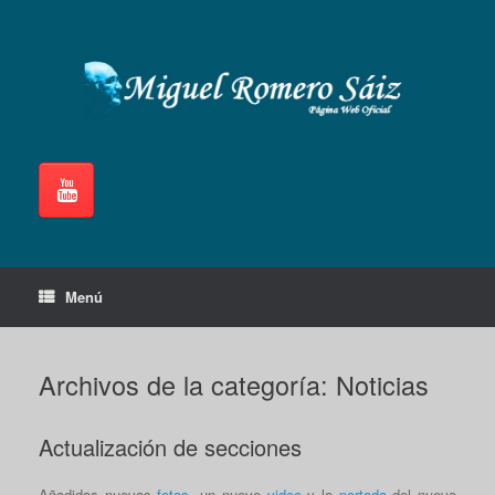
Saltar
al
contenido
Menú
Archivos de la categoría:
Noticias
Actualización de secciones
Añadidas nuevas
fotos
, un nuevo
video
y la
portada
del nuevo