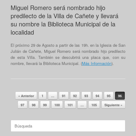
Miguel Romero será nombrado hijo
predilecto de la Villa de Cañete y llevará
su nombre la Biblioteca Municipal de la
localidad
El próximo 29 de Agosto a partir de las 19h. en la Iglesia de San
Julián de Cañete, Miguel Romero será nombrado hijo predilecto
de esta Villa. También se descubrirá una placa que, con su
nombre, llevará la Biblioteca Municipal. (
Más Información
).
Navegador de artículos
« Anterior
1
…
91
92
93
94
95
96
97
98
99
100
101
…
105
Siguiente »
Buscar: