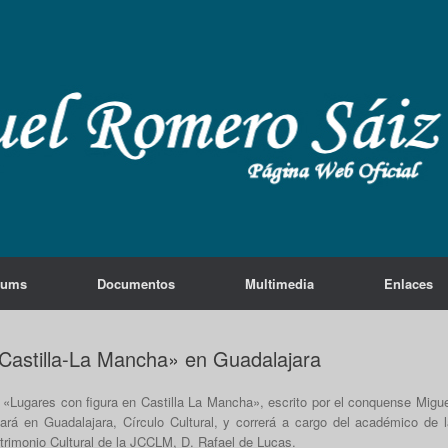
lums
Documentos
Multimedia
Enlaces
 Castilla-La Mancha» en Guadalajara
bro «Lugares con figura en Castilla La Mancha», escrito por el conquense Migu
ará en Guadalajara, Círculo Cultural, y correrá a cargo del académico de l
atrimonio Cultural de la JCCLM, D. Rafael de Lucas.