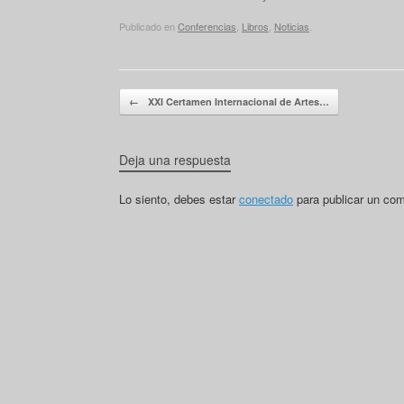
Publicado en
Conferencias
,
Libros
,
Noticias
.
Navegador de artículos
←
XXI Certamen Internacional de Artes…
Deja una respuesta
Lo siento, debes estar
conectado
para publicar un com