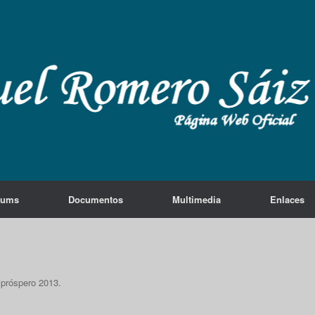
lums
Documentos
Multimedia
Enlaces
 próspero 2013.