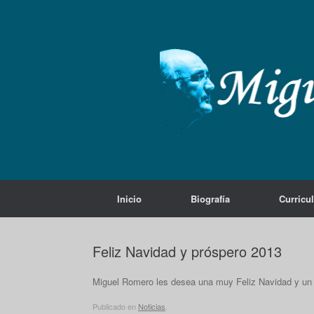
Saltar
al
contenido
Inicio
Biografía
Curricu
Feliz Navidad y próspero 2013
Miguel Romero les desea una muy Feliz Navidad y un
Publicado en
Noticias
.