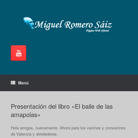
Saltar
al
contenido
Menú
Presentación del libro «El baile de las
amapolas»
Hola amigos, nuevamente. Ahora para los vecinos y convecinos
de Valencia y alrededores.