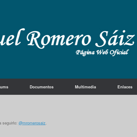
lums
Documentos
Multimedia
Enlaces
a seguirlo:
@mromerosaiz
.