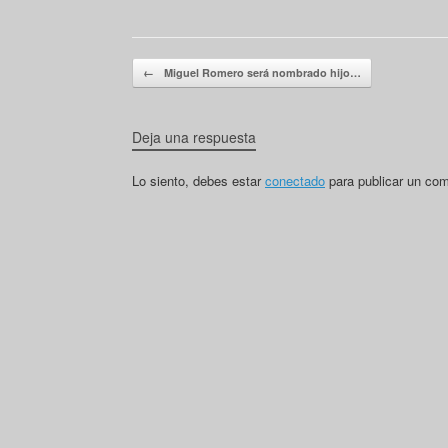
Navegador de artículos
←
Miguel Romero será nombrado hijo…
Deja una respuesta
Lo siento, debes estar
conectado
para publicar un com