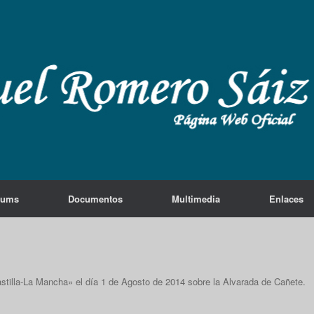
lums
Documentos
Multimedia
Enlaces
tilla-La Mancha» el día 1 de Agosto de 2014 sobre la Alvarada de Cañete.