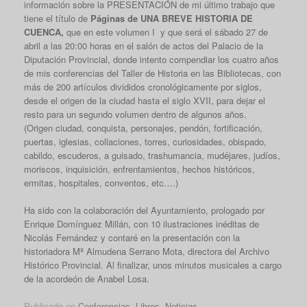
información sobre la PRESENTACIÓN de mi último trabajo que
tiene el título de
Páginas de UNA BREVE HISTORIA DE
CUENCA,
que en este volumen I y que será el sábado 27 de
abril a las 20:00 horas en el salón de actos del Palacio de la
Diputación Provincial, donde intento compendiar los cuatro años
de mis conferencias del Taller de Historia en las Bibliotecas, con
más de 200 artículos divididos cronológicamente por siglos,
desde el origen de la ciudad hasta el siglo XVII, para dejar el
resto para un segundo volumen dentro de algunos años.
(Origen ciudad, conquista, personajes, pendón, fortificación,
puertas, iglesias, collaciones, torres, curiosidades, obispado,
cabildo, escuderos, a guisado, trashumancia, mudéjares, judíos,
moriscos, inquisición, enfrentamientos, hechos históricos,
ermitas, hospitales, conventos, etc….)
Ha sido con la colaboración del Ayuntamiento, prologado por
Enrique Domínguez Millán, con 10 ilustraciones inéditas de
Nicolás Fernández y contaré
en la presentación con la
historiadora Mª Almudena Serrano Mota, directora del Archivo
Histórico Provincial. Al finalizar, unos minutos musicales a cargo
de la acordeón de Anabel Losa.
Publicado en
Conferencias
,
Libros
,
Noticias
.