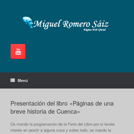
Saltar
al
contenido
Menú
Presentación del libro «Páginas de una
breve historia de Cuenca»
Os mando la programación de la Feria del Libro por si tenéis
interés en asistir a alguna cosa y sobre todo, os mando la