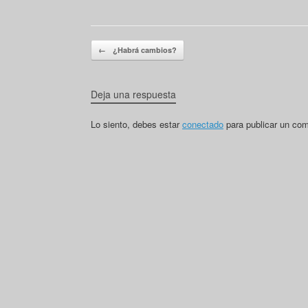
Navegador de artículos
←
¿Habrá cambios?
Deja una respuesta
Lo siento, debes estar
conectado
para publicar un com