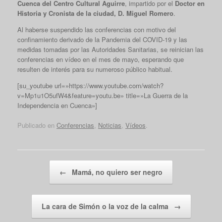
Cuenca del Centro Cultural Aguirre
, impartido por el
Doctor en
Historia y Cronista de la ciudad, D. Miguel Romero
.
Al haberse suspendido las conferencias con motivo del
confinamiento derivado de la Pandemia del COVID-19 y las
medidas tomadas por las Autoridades Sanitarias, se reinician las
conferencias en vídeo en el mes de mayo, esperando que
resulten de interés para su numeroso público habitual.
[su_youtube url=»https://www.youtube.com/watch?
v=Mp1u1O5ufW4&feature=youtu.be» title=»La Guerra de la
Independencia en Cuenca»]
Publicado en
Conferencias
,
Noticias
,
Vídeos
.
Navegador de artículos
←
Mamá, no quiero ser negro
La cara de Simón o la voz de la calma
→