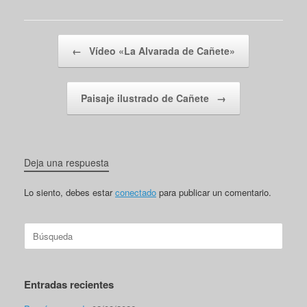
Navegador de artículos
←
Vídeo «La Alvarada de Cañete»
Paisaje ilustrado de Cañete
→
Deja una respuesta
Lo siento, debes estar
conectado
para publicar un comentario.
Buscar:
Entradas recientes