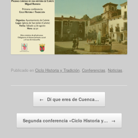
Publicado en
Ciclo Historia y Tradición
,
Conferencias
,
Noticias
.
Navegador de artículos
←
Dí que eres de Cuenca…
Segunda conferencia «Ciclo Historia y…
→