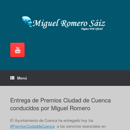
Saltar
al
contenido
Menú
Entrega de Premios Ciudad de Cuenca
conducidos por Miguel Romero
El Ayuntamiento de Cuenca ha entregado hoy los
#PremiosCiudaddeCuenca
a los servicios esenciales en