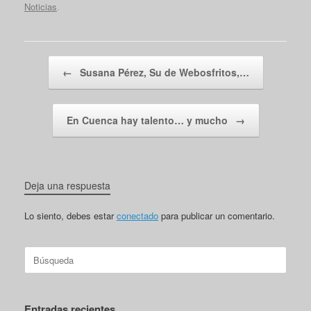
Noticias
.
Navegador de artículos
←
Susana Pérez, Su de Webosfritos,…
En Cuenca hay talento… y mucho
→
Deja una respuesta
Lo siento, debes estar
conectado
para publicar un comentario.
Buscar:
Entradas recientes