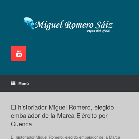
Saltar
al
contenido
Menú
El historiador Miguel Romero, elegido
embajador de la Marca Ejército por
Cuenca
El historiador Miguel Romero, elegido embajador de la Marca