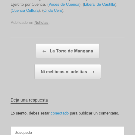
Ejército por Cuenca. (
Voces de Cuenca
). (
Liberal de Castilla
).
(
Cuenca Cultura
). (
Onda Cero
).
Publicado en
Noticias
.
Navegador de artículos
←
La Torre de Mangana
Ni melibeas ni adelitas
→
Deja una respuesta
Lo siento, debes estar
conectado
para publicar un comentario.
Buscar: