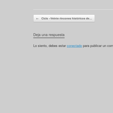
Navegador de artículos
←
Ciclo «Veinte rincones históricos de…
Deja una respuesta
Lo siento, debes estar
conectado
para publicar un com