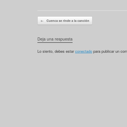
Navegador de artículos
←
Cuenca se rinde a la canción
Deja una respuesta
Lo siento, debes estar
conectado
para publicar un com