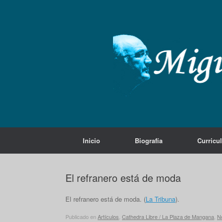
Saltar
al
contenido
Inicio
Biografía
Curricu
El refranero está de moda
El refranero está de moda. (
La Tribuna
).
Publicado en
Artículos
,
Cathedra Libre / La Plaza de Mangana
,
No