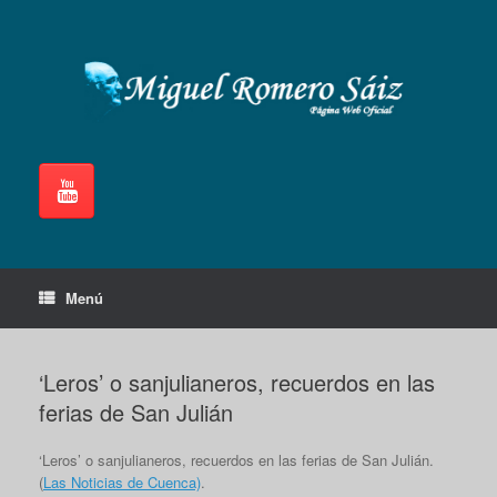
Saltar
al
contenido
Menú
‘Leros’ o sanjulianeros, recuerdos en las
ferias de San Julián
‘Leros’ o sanjulianeros, recuerdos en las ferias de San Julián.
(
Las Noticias de Cuenca)
.