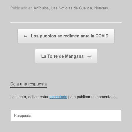
Publicado en
Artículos
,
Las Noticias de Cuenca
,
Noticias
.
Navegador de artículos
←
Los pueblos se redimen ante la COVID
La Torre de Mangana
→
Deja una respuesta
Lo siento, debes estar
conectado
para publicar un comentario.
Buscar: