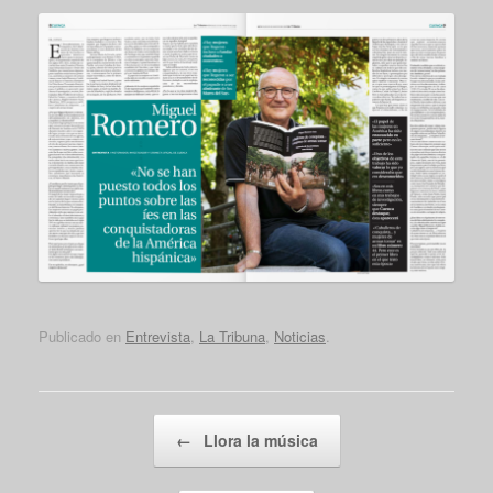
Publicado en
Entrevista
,
La Tribuna
,
Noticias
.
Navegador de artículos
←
Llora la música