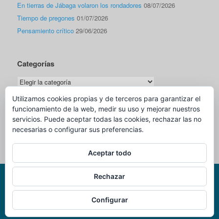
En tierras de Jábaga volaron los rondadores
08/07/2026
Tiempo de pregones
01/07/2026
Pensamiento crítico
29/06/2026
Categorías
Categorías
Utilizamos cookies propias y de terceros para garantizar el
funcionamiento de la web, medir su uso y mejorar nuestros
Traductor
servicios. Puede aceptar todas las cookies, rechazar las no
necesarias o configurar sus preferencias.
Aceptar todo
Rechazar
Página Web Oficial de Miguel Romero Sáiz - Cronista Oficial de Cuenca -
Configurar
@2007-2025
Tema de
SiteOrigin