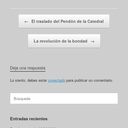
Navegador de artículos
←
El traslado del Pendón de la Catedral
La revolución de la bondad
→
Deja una respuesta
Lo siento, debes estar
conectado
para publicar un comentario.
Buscar:
Entradas recientes