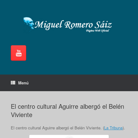
Saltar
al
contenido
Menú
El centro cultural Aguirre albergó el Belén
Viviente
El centro cultural Aguirre albergó el Belén Viviente. (
La Tribuna
).