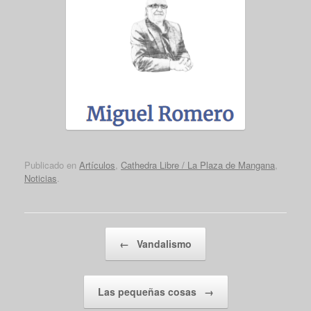
Publicado en
Artículos
,
Cathedra Libre / La Plaza de Mangana
,
Noticias
.
Navegador de artículos
←
Vandalismo
Las pequeñas cosas
→