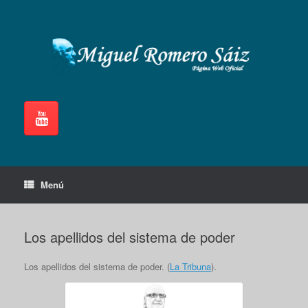
Saltar
al
contenido
Menú
Los apellidos del sistema de poder
Los apellidos del sistema de poder. (
La Tribuna
).