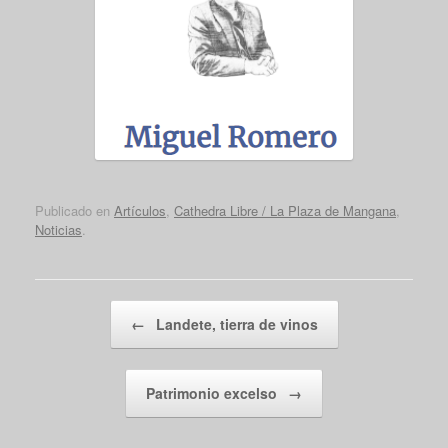
Publicado en
Artículos
,
Cathedra Libre / La Plaza de Mangana
,
Noticias
.
Navegador de artículos
←
Landete, tierra de vinos
Patrimonio excelso
→