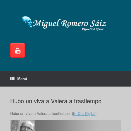
Saltar
al
contenido
Menú
Hubo un viva a Valera a trastiempo
Hubo un viva a Valera a trastiempo. (
El Día Digital
).