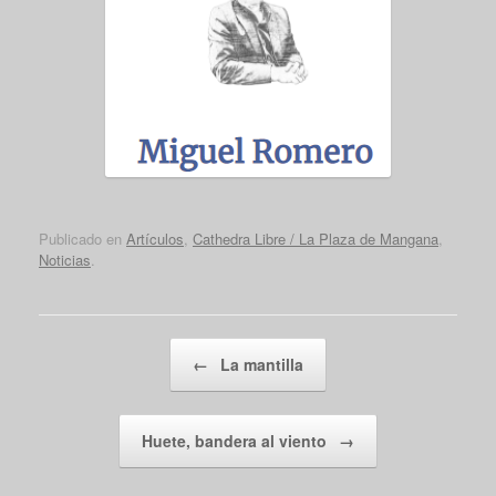
Publicado en
Artículos
,
Cathedra Libre / La Plaza de Mangana
,
Noticias
.
Navegador de artículos
←
La mantilla
Huete, bandera al viento
→