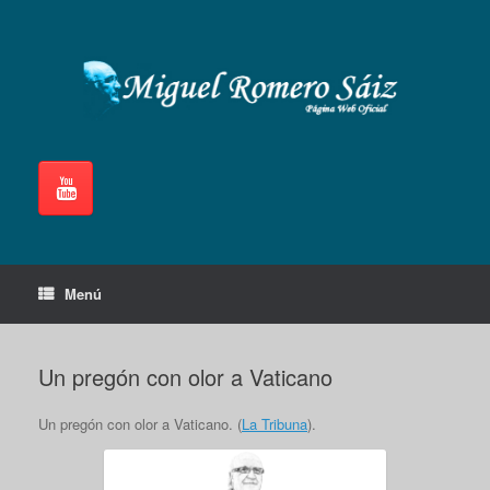
Saltar
al
contenido
Menú
Un pregón con olor a Vaticano
Un pregón con olor a Vaticano. (
La Tribuna
).