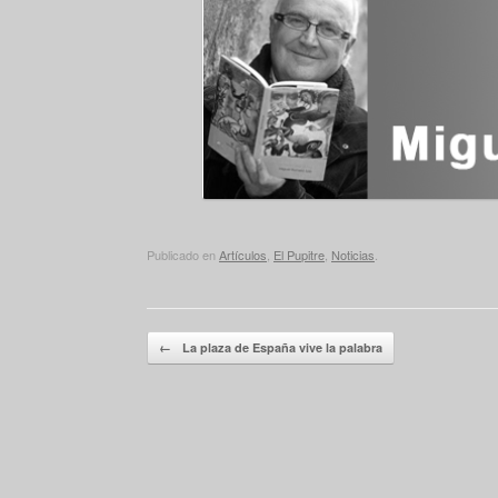
Publicado en
Artículos
,
El Pupitre
,
Noticias
.
Navegador de artículos
←
La plaza de España vive la palabra