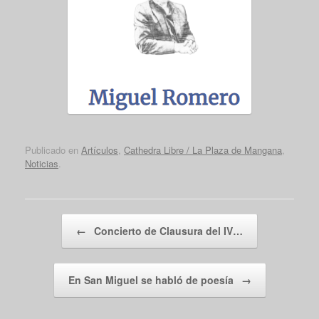
Publicado en
Artículos
,
Cathedra Libre / La Plaza de Mangana
,
Noticias
.
Navegador de artículos
←
Concierto de Clausura del IV…
En San Miguel se habló de poesía
→