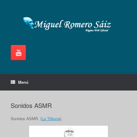
Saltar
al
contenido
Menú
Sonidos ASMR
Sonidos ASMR. (
La Tribuna
).