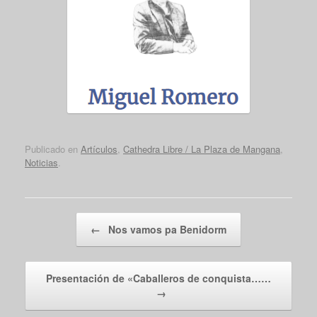
Publicado en
Artículos
,
Cathedra Libre / La Plaza de Mangana
,
Noticias
.
Navegador de artículos
←
Nos vamos pa Benidorm
Presentación de «Caballeros de conquista……
→