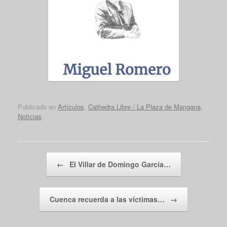
Publicado en
Artículos
,
Cathedra Libre / La Plaza de Mangana
,
Noticias
.
Navegador de artículos
←
El Villar de Domingo García…
Cuenca recuerda a las víctimas…
→