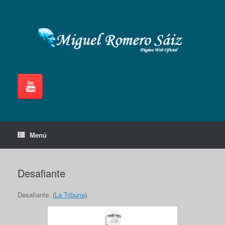
Saltar
al
contenido
Menú
Desafiante
Desafiante. (
La Tribuna
).