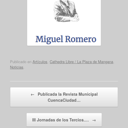
Publicado en
Artículos
,
Cathedra Libre / La Plaza de Mangana
,
Noticias
.
Navegador de artículos
←
Publicada la Revista Municipal
CuencaCiudad…
III Jornadas de los Tercios.…
→