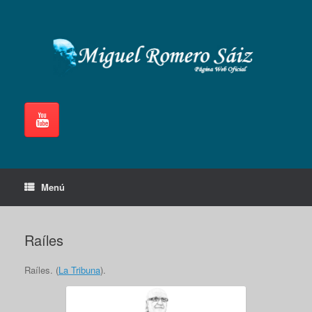
Saltar
al
contenido
Menú
Raíles
Raíles. (
La Tribuna
).